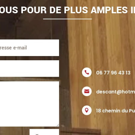
OUS POUR DE PLUS AMPLES 
06 77 96 43 13

descant@hotma

18 chemin du P
